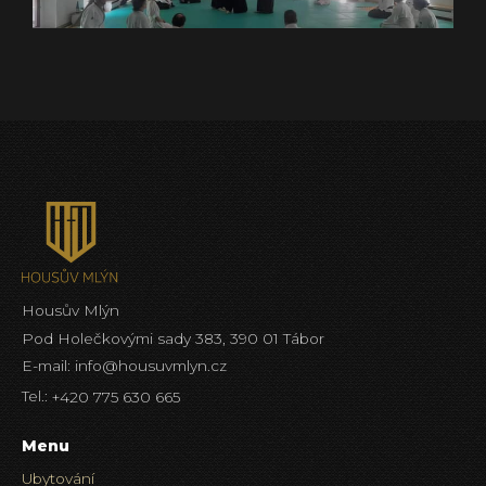
Housův Mlýn
Pod Holečkovými sady 383, 390 01 Tábor
E-mail:
info@housuvmlyn.cz
Tel.:
+420 775 630 665
Menu
Ubytování