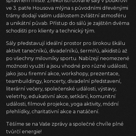
správném místě. Zrekonstruované sály v podkroví
ve 3. patře Housova mlýna s původními dřevěnými
trámy dodají vašim událostem zvláštní atmosféru
a unikátní půvab. Přístup do sálů je zajištěn dvěma
schodišti pro klienty a technický tým.
Sály představují ideální prostor pro širokou škálu
aktivit tanečníků, divadelníků, šermířů, aikidistů až
po všechny milovníky sportu. Nabízejí neomezené
možnosti využití a jsou vhodné pro různé události,
jako jsou firemní akce, workshopy, prezentace,
teambuildingy, koncerty, divadelní představení,
literární večery, společenské události, výstavy,
veletrhy, edukativní akce, setkání, komunitní
události, filmové projekce, yoga aktivity, módní
přehlídky, charitativní akce a natáčení.
Těšíme se na Vaše zprávy a společné chvíle plné
tvůrčí energie!