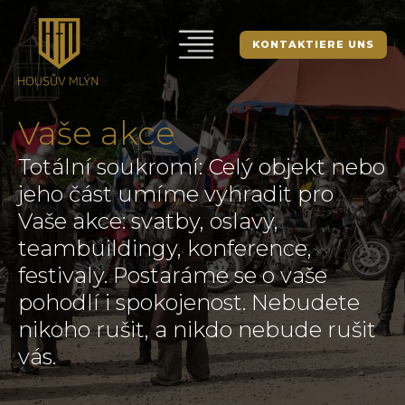
KONTAKTIERE UNS
Vaše akce
Totální soukromí: Celý objekt nebo
jeho část umíme vyhradit pro
Vaše akce: svatby, oslavy,
teambuildingy, konference,
festivaly. Postaráme se o vaše
pohodlí i spokojenost. Nebudete
nikoho rušit, a nikdo nebude rušit
vás.