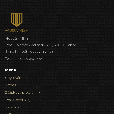
Housův Mlýn
Pod Holečkovými sady 383, 390 01 Tábor
E-mail:
info@housuvmlyn.cz
Tel.:
+420 775 630 665
Menu
Ubytování
Krčma
Zážitkový program
Podkrovní sály
Kalendář