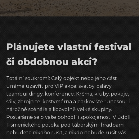
Plánujete vlastní festival
či obdobnou akci?
Totální soukromí: Celý objekt nebo jeho část
umíme uzavřít pro VIP akce: svatby, oslavy,
teambuildingy, konference. Krčma, kluby, pokoje,
sály, zbrojnice, kostymérna a parkoviště "unesou" i
náročné scénáře a libovolně velké skupiny.
Postaráme se o vaše pohodlí i spokojenost. V údolí
Tismenického potoka pod táborskými hradbami
nebudete nikoho rušit, a nikdo nebude rušit vás.