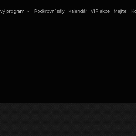
ový program
Podkrovní sály
Kalendář
VIP akce
Majitel
Ko