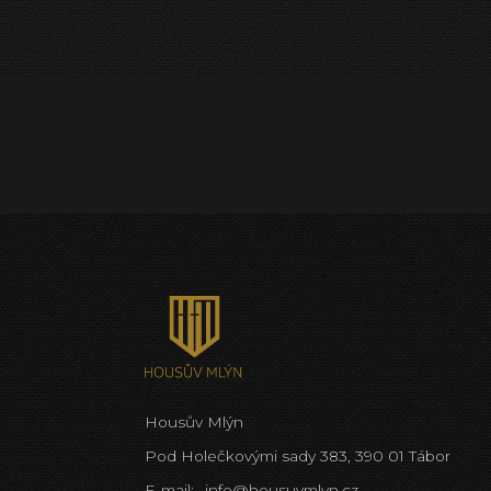
Housův Mlýn
Pod Holečkovými sady 383, 390 01 Tábor
E-mail:
info@housuvmlyn.cz