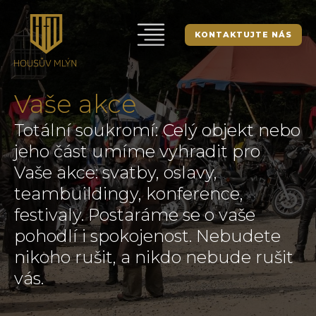
KONTAKTUJTE NÁS
Vaše akce
Totální soukromí: Celý objekt nebo
jeho část umíme vyhradit pro
Vaše akce: svatby, oslavy,
teambuildingy, konference,
festivaly. Postaráme se o vaše
pohodlí i spokojenost. Nebudete
nikoho rušit, a nikdo nebude rušit
vás.