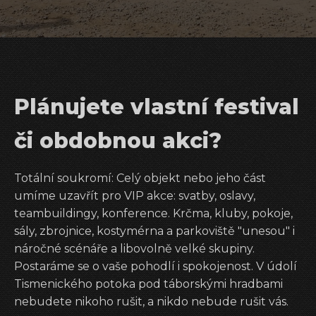
Plánujete vlastní festival
či obdobnou akci?
Totální soukromí: Celý objekt nebo jeho část
umíme uzavřít pro VIP akce: svatby, oslavy,
teambuildingy, konference. Krčma, kluby, pokoje,
sály, zbrojnice, kostymérna a parkoviště "unesou" i
náročné scénáře a libovolně velké skupiny.
Postaráme se o vaše pohodlí i spokojenost. V údolí
Tismenického potoka pod táborskými hradbami
nebudete nikoho rušit, a nikdo nebude rušit vás.