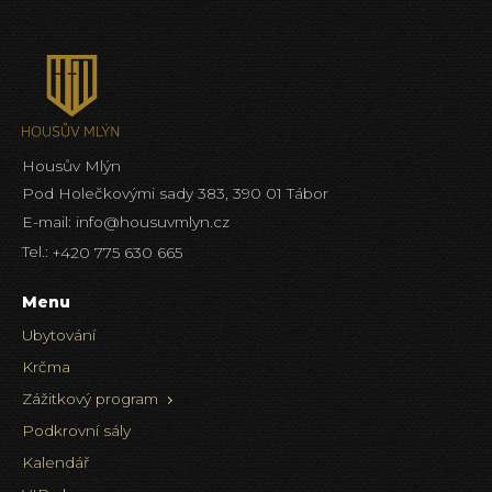
Housův Mlýn
Pod Holečkovými sady 383, 390 01 Tábor
E-mail:
info@housuvmlyn.cz
Tel.:
+420 775 630 665
Menu
Ubytování
Krčma
Zážitkový program
Podkrovní sály
Kalendář