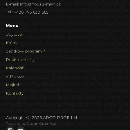
E-mail:
info@housuvmlyn.cz
Tel.:
+420 775 630 665
Menu
Ubytování
Krčma
Zážitkový program
Podkrovní sály
Kalendář
VIP akce
Majitel
Kontakty
Copyright ©
2026
ARGO PROFILM
Powered by Design Green Cat