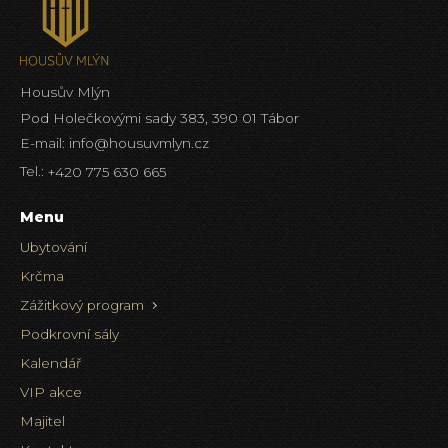
Housův Mlýn
Pod Holečkovými sady 383, 390 01 Tábor
E-mail:
info@housuvmlyn.cz
Tel.:
+420 775 630 665
Menu
Ubytování
Krčma
Zážitkový program
Podkrovní sály
Kalendář
VIP akce
Majitel