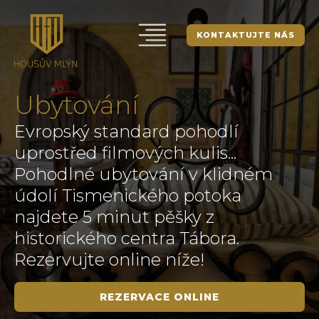
KONTAKTUJTE NÁS
Ubytování
Evropský standard pohodlí
uprostřed filmových kulis...
Pohodlné ubytování v klidném
údolí Tismenického potoka
najdete 5 minut pěšky z
historického centra Tábora.
Rezervujte online níže!
REZERVACE ONLINE