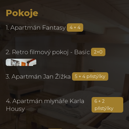
Pokoje
1. Apartmán Fantasy
4 + 4
2. Retro filmový pokoj - Basic
2+0
3. Apartmán Jan Žižka
5 + 4 přistýlky
4. Apartmán mlynáře Karla
6 + 2
Housy
přistýlky