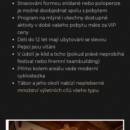
Stravování formou snídaně nebo polopenze
je možné doobjednat spolu s pobytem
Program na mlýně i všechny dostupné
aktivity v době vašeho pobytu máte za VIP
ceny
Děti do 12 let mají ubytování se slevou
Pejsci jsou vítáni
V údolí je klid a ticho (pokud právě neprobíhá
festival nebo firemní teambuilding)
Přímo kolem areálu vede moderní
cyklostezka
Tábor a jeho okolí nabízí
nepřeberné
množství výletních cílů všeho typu