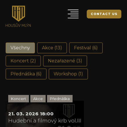
CONTACT US
Akce GB
Všechny
Akce
(13)
Festival
(6)
Koncert
(2)
Nezařazené
(3)
Přednáška
(6)
Workshop
(1)
Koncert
Akce
Přednáška
21. 03. 2026 18:00
Hudební a filmový krb vol.III