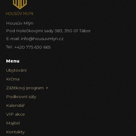
Housův Mlýn
Pod Holečkovými sady 383, 390 01 Tábor
E-mail:
info@housuvmlyn.cz
Tel.:
+420 775 630 665
Menu
Ubytování
Krčma
Zážitkový program
Podkrovní sály
Kalendář
VIP akce
Majitel
Kontakty