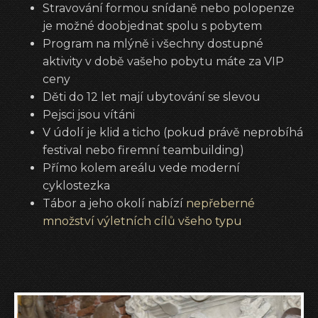
Stravování formou snídaně nebo polopenze
je možné doobjednat spolu s pobytem
Program na mlýně i všechny dostupné
aktivity v době vašeho pobytu máte za VIP
ceny
Děti do 12 let mají ubytování se slevou
Pejsci jsou vítáni
V údolí je klid a ticho (pokud právě neprobíhá
festival nebo firemní teambuilding)
Přímo kolem areálu vede moderní
cyklostezka
Tábor a jeho okolí nabízí
nepřeberné
množství výletních cílů všeho typu