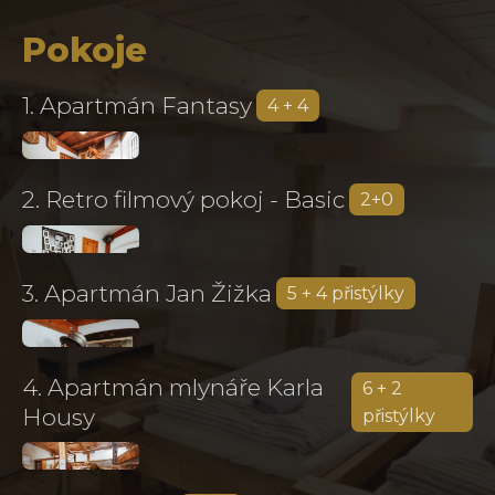
Pokoje
1. Apartmán Fantasy
4 + 4
2. Retro filmový pokoj - Basic
2+0
3. Apartmán Jan Žižka
5 + 4 přistýlky
4. Apartmán mlynáře Karla
6 + 2
Housy
přistýlky