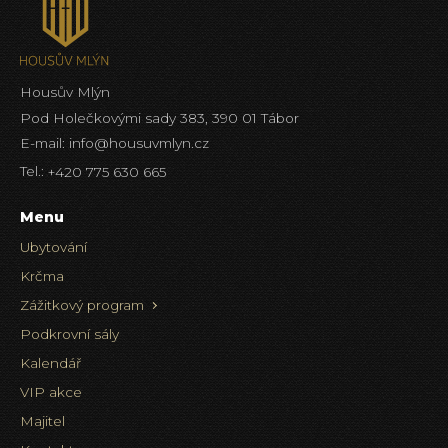
Housův Mlýn
Pod Holečkovými sady 383, 390 01 Tábor
E-mail:
info@housuvmlyn.cz
Tel.:
+420 775 630 665
Menu
Ubytování
Krčma
Zážitkový program
Podkrovní sály
Kalendář
VIP akce
Majitel