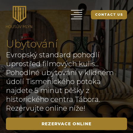
CONTACT US
Ubytování
Evropský standard pohodlí
uprostřed filmových kulis...
Pohodlné ubytování v klidném
údolí Tismenického potoka
najdete 5 minut pěšky z
historického centra Tábora.
Rezervujte online níže!
REZERVACE ONLINE