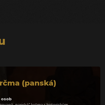
u
krčma (panská)
 osob
lizovaná „panská“ krčma s historickým