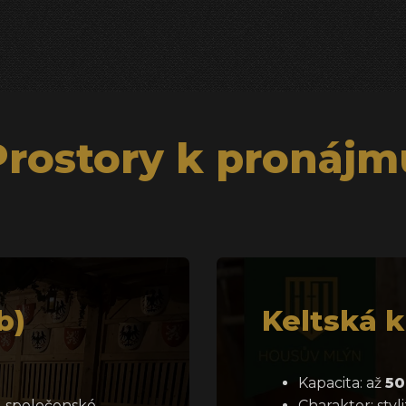
Prostory k pronájm
b)
Keltská 
Kapacita: až
50
y, společenské
Charakter: sty