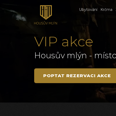
Ubytování
Krčma
VIP akce
Housův mlýn - místo 
POPTAT REZERVACI AKCE