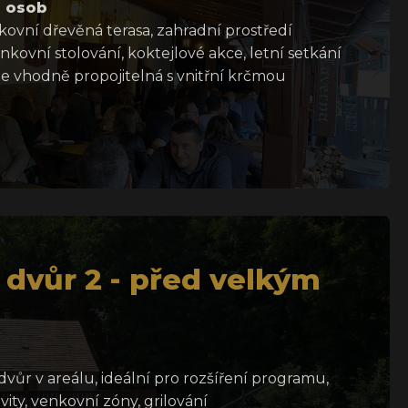
 osob
kovní dřevěná terasa, zahradní prostředí
kovní stolování, koktejlové akce, letní setkání
je vhodně propojitelná s vnitřní krčmou
dvůr 2 - před velkým
dvůr v areálu, ideální pro rozšíření programu,
ity, venkovní zóny, grilování