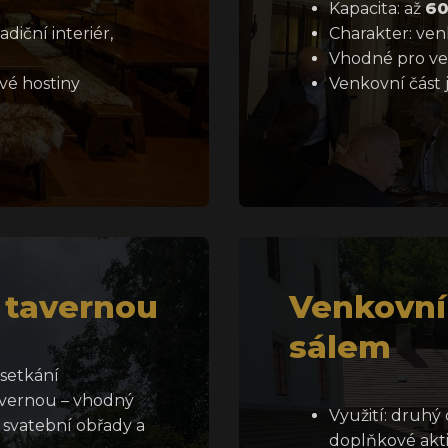
Kapacita: až
60
diční interiér,
Charakter: ven
Vhodné pro ven
vé hostiny
Venkovní část 
d tavernou
Venkovní 
sálem
 setkání
avernou – vhodný
Využití: druhý 
 svatební obřady a
doplňkové aktiv