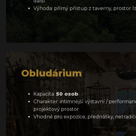
další
Výhoda: přímý přístup z taverny, prostor l
Obludárium
Kapacita:
50 osob
Charakter: intimnější výstavní / performan
projektový prostor
Vhodné pro expozice, přednášky, netradi