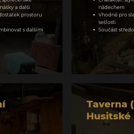
nášky a další
nádechem
dostatek prostoru
Vhodné pro sla
sešlosti
mbinovat s dalšími
Součást středo
ní
Taverna 
Husitské