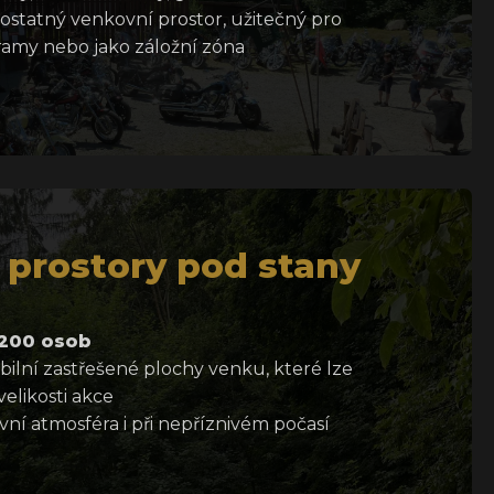
ostatný venkovní prostor, užitečný pro
ramy nebo jako záložní zóna
 prostory pod stany
 200 osob
ibilní zastřešené plochy venku, které lze
elikosti akce
ní atmosféra i při nepříznivém počasí