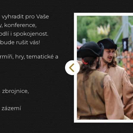
 vyhradit pro Vaše
y, konference,
odlí i spokojenost.
bude rušit vás!
íři, hry, tematické a
 zbrojnice,
 zázemí