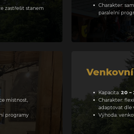
Charakter: sam
ze zastřešit stanem
paralelní prog
Venkovní
Kapacita:
20 –
ce místnost,
Charakter: flex
adaptovat dle v
ční programy
Výhoda: venkov