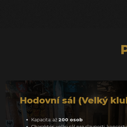
Hodovní sál (Velký klu
Kapacita: až
200 osob
Charakter: velký sál pro slavnosti, koncert