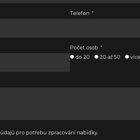
Telefon
Počet osob
do 20
20 až 50
více
údajů pro potřebu zpracování nabídky.