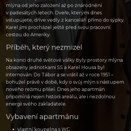
mlýna od jeho založení až po znárodnění
v padesátých letech. Dveře, kterými dnes
vstupujete, dříve vedly z kanceláří přímo do sýpky.
Karel jimi procházel ještě před svou pracovní
cestou do Ameriky.
Příběh, který nezmizel
Na konci druhé světové války byly prostory mlýna
obsazeny jednotkami SS a Karel Housa byl
internován. Do Tábor a se vrátil až v roce 1951 –
bohužel právě v době, kdy o svůj mlýn s nástupem
nového režimu přišel. Dnes jeho apartmán
připomíná nejen historii areálu, ale i nezdolnou
energii svého zakladatele.
Vybavení apartmánu
vlastní koupelna s WC