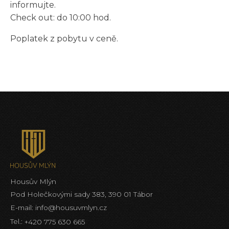
informujte.
Check out: do 10:00 hod.
Poplatek z pobytu v ceně.
Housův Mlýn
Pod Holečkovými sady 383, 390 01 Tábor
E-mail:
info@housuvmlyn.cz
Tel.:
+420 775 630 665