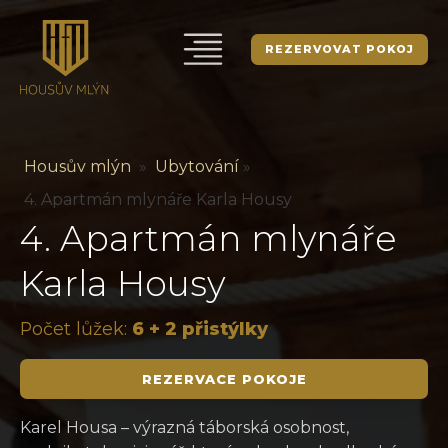
REZERVOVAT POKOJ
Housův mlýn
»
Ubytování
»
4. Apartmán mlynáře Karla Housy
4. Apartmán mlynáře
Karla Housy
Počet lůžek:
6 + 2 přistýlky
REZERVACE POKOJE
Karel Housa – výrazná táborská osobnost,