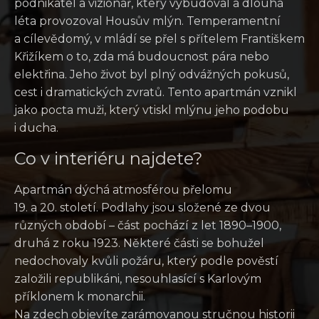
podnikatel a vizionář, který vybudoval a dlouhá
léta provozoval Housův mlýn. Temperamentní
a cílevědomý, v mládí se přel s přítelem Františkem
Křižíkem o to, zda má budoucnost pára nebo
elektřina. Jeho život byl plný odvážných pokusů,
cest i dramatických zvratů. Tento apartmán vznikl
jako pocta muži, který vtiskl mlýnu jeho podobu
i ducha.
Co v interiéru najdete?
Apartmán dýchá atmosférou přelomu
19. a 20. století. Podlahy jsou složené ze dvou
různých období – část pochází z let 1890–1900,
druhá z roku 1923. Některé části se bohužel
nedochovaly kvůli požáru, který podle pověstí
založili republikáni, nesouhlasící s Karlovým
příklonem k monarchii.
Na zdech objevíte zarámovanou stručnou historii